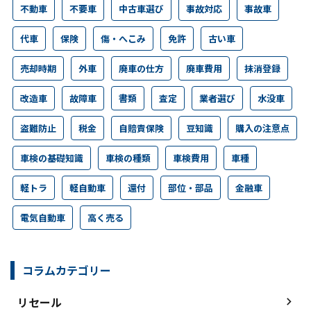
不動車
不要車
中古車選び
事故対応
事故車
代車
保険
傷・へこみ
免許
古い車
売却時期
外車
廃車の仕方
廃車費用
抹消登録
改造車
故障車
書類
査定
業者選び
水没車
盗難防止
税金
自賠責保険
豆知識
購入の注意点
車検の基礎知識
車検の種類
車検費用
車種
軽トラ
軽自動車
還付
部位・部品
金融車
電気自動車
高く売る
コラムカテゴリー
リセール