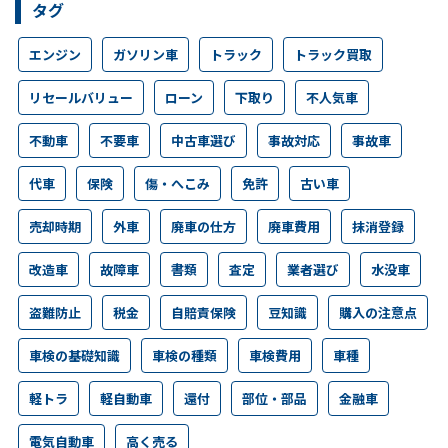
タグ
エンジン
ガソリン車
トラック
トラック買取
リセールバリュー
ローン
下取り
不人気車
不動車
不要車
中古車選び
事故対応
事故車
代車
保険
傷・へこみ
免許
古い車
売却時期
外車
廃車の仕方
廃車費用
抹消登録
改造車
故障車
書類
査定
業者選び
水没車
盗難防止
税金
自賠責保険
豆知識
購入の注意点
車検の基礎知識
車検の種類
車検費用
車種
軽トラ
軽自動車
還付
部位・部品
金融車
電気自動車
高く売る