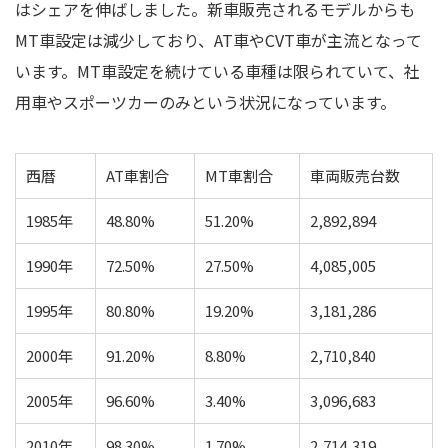
はシェアを伸ばしました。新車販売されるモデルからも
MT車設定は減少しており、AT車やCVT車が主流となって
います。MT車設定を続けている車種は限られていて、社
用車やスポーツカーのみという状況になっています。
西暦
AT車割合
MT車割合
車両販売台数
1985年
48.80%
51.20%
2,892,894
1990年
72.50%
27.50%
4,085,005
1995年
80.80%
19.20%
3,181,286
2000年
91.20%
8.80%
2,710,840
2005年
96.60%
3.40%
3,096,683
2010年
98.30%
1.70%
2,714,319