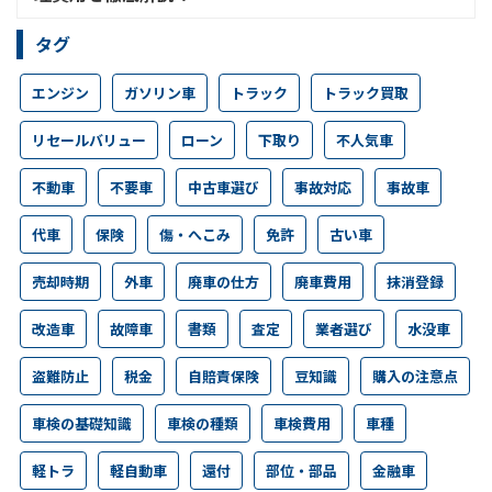
タグ
エンジン
ガソリン車
トラック
トラック買取
リセールバリュー
ローン
下取り
不人気車
不動車
不要車
中古車選び
事故対応
事故車
代車
保険
傷・へこみ
免許
古い車
売却時期
外車
廃車の仕方
廃車費用
抹消登録
改造車
故障車
書類
査定
業者選び
水没車
盗難防止
税金
自賠責保険
豆知識
購入の注意点
車検の基礎知識
車検の種類
車検費用
車種
軽トラ
軽自動車
還付
部位・部品
金融車