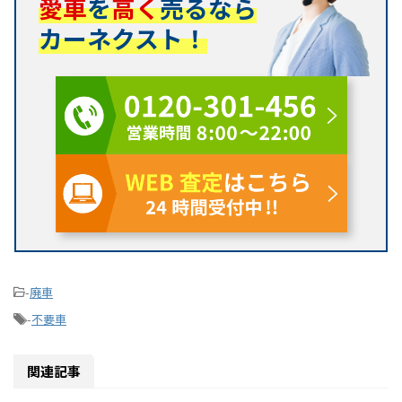
愛車
を
高く
売るなら
カーネクスト！
-
廃車
-
不要車
関連記事