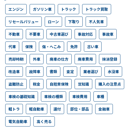
エンジン
ガソリン車
トラック
トラック買取
リセールバリュー
ローン
下取り
不人気車
不動車
不要車
中古車選び
事故対応
事故車
代車
保険
傷・へこみ
免許
古い車
売却時期
外車
廃車の仕方
廃車費用
抹消登録
改造車
故障車
書類
査定
業者選び
水没車
盗難防止
税金
自賠責保険
豆知識
購入の注意点
車検の基礎知識
車検の種類
車検費用
車種
軽トラ
軽自動車
還付
部位・部品
金融車
電気自動車
高く売る