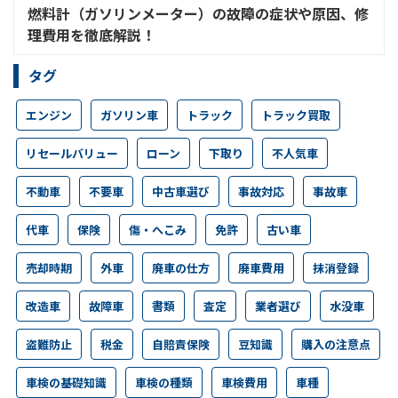
燃料計（ガソリンメーター）の故障の症状や原因、修
理費用を徹底解説！
タグ
エンジン
ガソリン車
トラック
トラック買取
リセールバリュー
ローン
下取り
不人気車
不動車
不要車
中古車選び
事故対応
事故車
代車
保険
傷・へこみ
免許
古い車
売却時期
外車
廃車の仕方
廃車費用
抹消登録
改造車
故障車
書類
査定
業者選び
水没車
盗難防止
税金
自賠責保険
豆知識
購入の注意点
車検の基礎知識
車検の種類
車検費用
車種