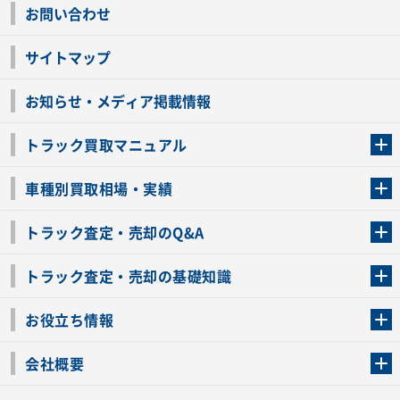
お問い合わせ
サイトマップ
お知らせ・メディア掲載情報
トラック買取マニュアル
トラック買取の流れ
トラックの自動車税還付について
お客様の声一覧
よくあるご質問
トラック高価買取の理由
車種別買取相場・実績
車種別買取相場・実績
トラック査定・売却のQ&A
トラック査定・売却のQ&A
ローンが残っているトラックでも売ることが出来る？
所有者が亡くなっているトラックを売ることは出来る？
車検切れのトラックも売ることが出来るの？
売るか迷ってるけどトラック査定を受けてもいいの？
トラック査定・売却の基礎知識
トラック査定のチェックポイント
トラックの査定額を上げるコツ
トラック査定を受けるベストタイミング
カーネクストのトラック買取と下取りを比較
トラック買取一括査定のメリット・デメリット
個人売買でトラックを売る方法やメリット・デメリット
お役立ち情報
車関連コラム
車モデル別 スペック一覧
トラックの買取手続きに必要な書類
トラックの運転免許の自主返納について
トラック購入時の注意点
会社概要
運営会社
利用規約
プライバシーポリシー
反社会的勢力排除宣言