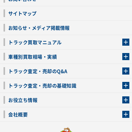
サイトマップ
お知らせ・メディア掲載情報
トラック買取マニュアル
トラック買取の流れ
トラックの自動車税還付について
お客様の声一覧
よくあるご質問
トラック高価買取の理由
車種別買取相場・実績
車種別買取相場・実績
トラック査定・売却のQ&A
トラック査定・売却のQ&A
ローンが残っているトラックでも売ることが出来る？
所有者が亡くなっているトラックを売ることは出来る？
車検切れのトラックも売ることが出来るの？
売るか迷ってるけどトラック査定を受けてもいいの？
トラック査定・売却の基礎知識
トラック査定のチェックポイント
トラックの査定額を上げるコツ
トラック査定を受けるベストタイミング
カーネクストのトラック買取と下取りを比較
トラック買取一括査定のメリット・デメリット
個人売買でトラックを売る方法やメリット・デメリット
お役立ち情報
車関連コラム
車モデル別 スペック一覧
トラックの買取手続きに必要な書類
トラックの運転免許の自主返納について
トラック購入時の注意点
会社概要
運営会社
利用規約
プライバシーポリシー
反社会的勢力排除宣言