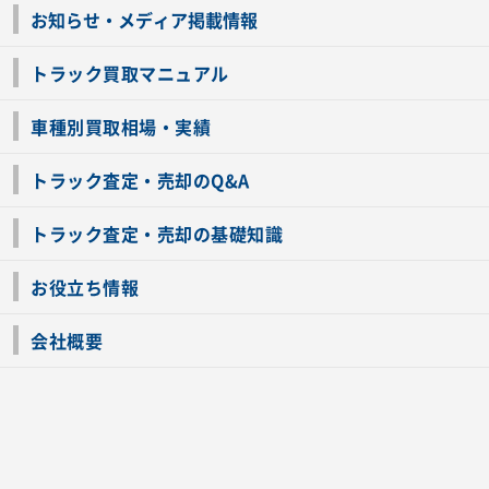
お知らせ・メディア掲載情報
トラック買取マニュアル
トラック買取の流れ
トラックの自動車税還付について
お客様の声一覧
よくあるご質問
トラック高価買取の理由
車種別買取相場・実績
車種別買取相場・実績
トラック査定・売却のQ&A
トラック査定・売却のQ&A
ローンが残っているトラックでも売ることが出来る？
所有者が亡くなっているトラックを売ることは出来る？
車検切れのトラックも売ることが出来るの？
売るか迷ってるけどトラック査定を受けてもいいの？
トラック査定・売却の基礎知識
トラック査定のチェックポイント
トラックの査定額を上げるコツ
トラック査定を受けるベストタイミング
カーネクストのトラック買取と下取りを比較
トラック買取一括査定のメリット・デメリット
個人売買でトラックを売る方法やメリット・デメリット
お役立ち情報
車関連コラム
車モデル別 スペック一覧
トラックの買取手続きに必要な書類
トラックの運転免許の自主返納について
トラック購入時の注意点
会社概要
運営会社
利用規約
プライバシーポリシー
反社会的勢力排除宣言