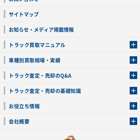
サイトマップ
お知らせ・メディア掲載情報
トラック買取マニュアル
トラック買取の流れ
トラックの自動車税還付について
お客様の声一覧
よくあるご質問
トラック高価買取の理由
車種別買取相場・実績
車種別買取相場・実績
トラック査定・売却のQ&A
トラック査定・売却のQ&A
ローンが残っているトラックでも売ることが出来る？
所有者が亡くなっているトラックを売ることは出来る？
車検切れのトラックも売ることが出来るの？
売るか迷ってるけどトラック査定を受けてもいいの？
トラック査定・売却の基礎知識
トラック査定のチェックポイント
トラックの査定額を上げるコツ
トラック査定を受けるベストタイミング
カーネクストのトラック買取と下取りを比較
トラック買取一括査定のメリット・デメリット
個人売買でトラックを売る方法やメリット・デメリット
お役立ち情報
車関連コラム
車モデル別 スペック一覧
トラックの買取手続きに必要な書類
トラックの運転免許の自主返納について
トラック購入時の注意点
会社概要
運営会社
利用規約
プライバシーポリシー
反社会的勢力排除宣言