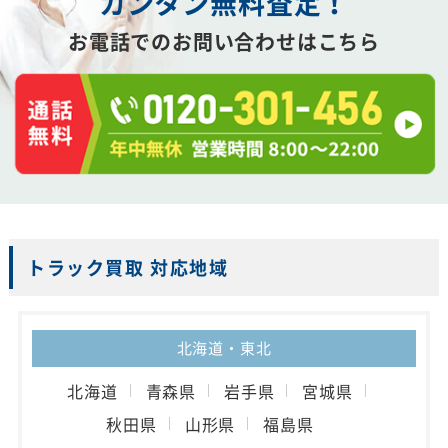
カンタン
無
料
査
定
！
お電話でのお問い合わせはこちら
トラック買取 対応地域
北海道・東北
北海道
青森県
岩手県
宮城県
秋田県
山形県
福島県