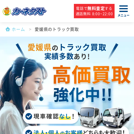
無料査定
電話で
する
通話無料 8:00~22:00
メニュー
ホーム
愛媛県のトラック買取
愛媛県
トラック買取
の
実績多数
あり!