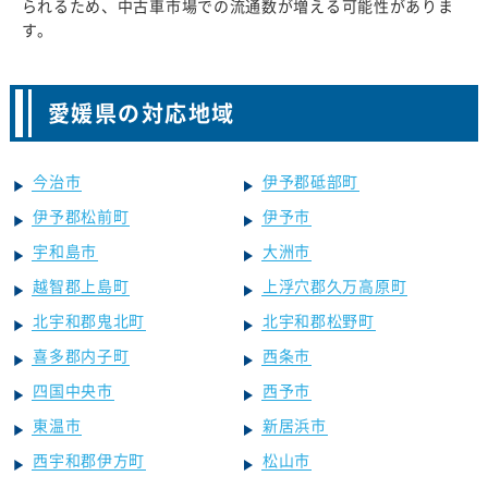
られるため、中古車市場での流通数が増える可能性がありま
す。
愛媛県の対応地域
今治市
伊予郡砥部町
伊予郡松前町
伊予市
宇和島市
大洲市
越智郡上島町
上浮穴郡久万高原町
北宇和郡鬼北町
北宇和郡松野町
喜多郡内子町
西条市
四国中央市
西予市
東温市
新居浜市
西宇和郡伊方町
松山市