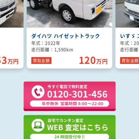
ダイハツ ハイゼットトラック
いすゞ 
年式：2022年
年式：20
走行距離：1,590km
走行距離：
53
120
万円
万円
買取
金額
買取
金額