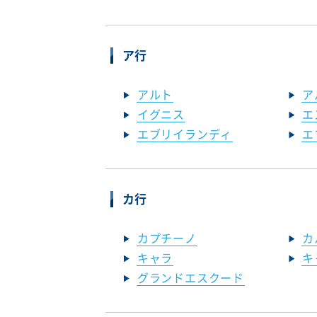
ア行
アルト
ア
イグニス
エ
エブリイランディ
エ
カ行
カプチーノ
カ
キャラ
キ
グランドエスクード