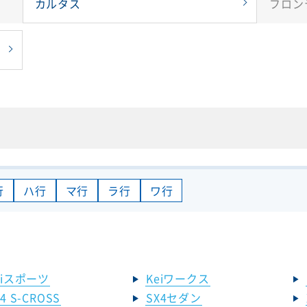
カルタス
フロン
行
ハ行
マ行
ラ行
ワ行
eiスポーツ
Keiワークス
4 S-CROSS
SX4セダン