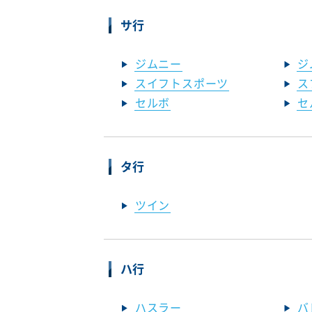
サ行
ジムニー
ジ
スイフトスポーツ
ス
セルボ
セ
タ行
ツイン
ハ行
ハスラー
バ