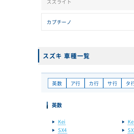
スズライト
カプチーノ
スズキ 車種一覧
英数
ア行
カ行
サ行
タ
英数
Kei
K
SX4
SX