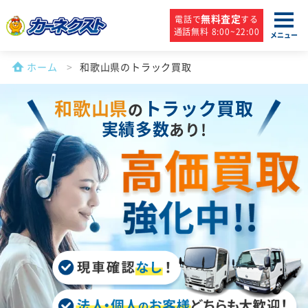
無料査定
電話で
する
通話無料 8:00~22:00
メニュー
ホーム
和歌山県のトラック買取
和歌山県
トラック買取
の
実績多数
あり!