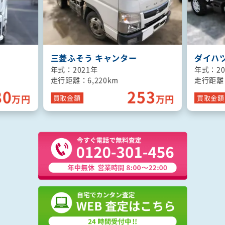
ダイハツ ハイゼットトラック
いすゞ 
年式：2022年
年式：20
走行距離：1,590km
走行距離：
53
120
万円
万円
買取
金額
買取
金額