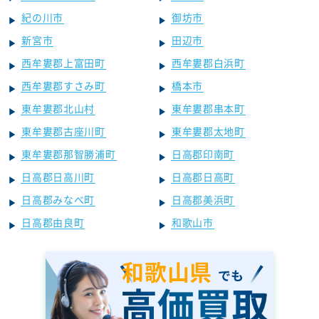
紀の川市
御坊市
新宮市
田辺市
西牟婁郡上富田町
西牟婁郡白浜町
西牟婁郡すさみ町
橋本市
東牟婁郡北山村
東牟婁郡串本町
東牟婁郡古座川町
東牟婁郡太地町
東牟婁郡那智勝浦町
日高郡印南町
日高郡日高川町
日高郡日高町
日高郡みなべ町
日高郡美浜町
日高郡由良町
和歌山市
和歌山県