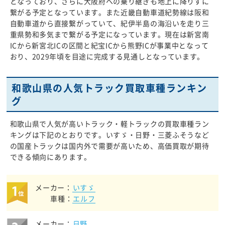
となっており、さらに大阪府への乗り継ぎも地上に降りずに
繋がる予定となっています。また近畿自動車道紀勢線は阪和
自動車道から直接繋がっていて、紀伊半島の海沿いを走り三
重県勢和多気まで繋がる予定になっています。現在は新宮南
ICから新宮北ICの区間と紀宝ICから熊野ICが事業中となって
おり、2029年頃を目途に完成する見通しとなっています。
和歌山県の人気トラック買取車種ランキン
グ
和歌山県で人気が高いトラック・軽トラックの買取車種ラン
キングは下記のとおりです。いすゞ・日野・三菱ふそうなど
の国産トラックは国内外で需要が高いため、高価買取が期待
できる傾向にあります。
メーカー：
いすゞ
車種：
エルフ
メーカー：
日野