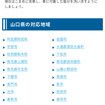
場合はこまめに洗車し、車に付着した塩分を洗い流すように
しましょう。
山口県の対応地域
阿武郡阿武町
岩国市
宇部市
大島郡周防大島町
玖珂郡和木町
下松市
熊毛郡上関町
熊毛郡田布施町
熊毛郡平生町
山陽小野田市
下関市
周南市
長門市
萩市
光市
防府市
美祢市
柳井市