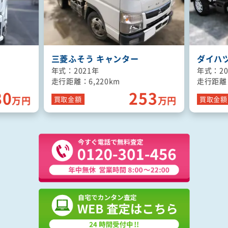
ダイハツ ハイゼットトラック
いすゞ 
年式：2022年
年式：20
走行距離：1,590km
走行距離：
53
120
万円
万円
買取
金額
買取
金額