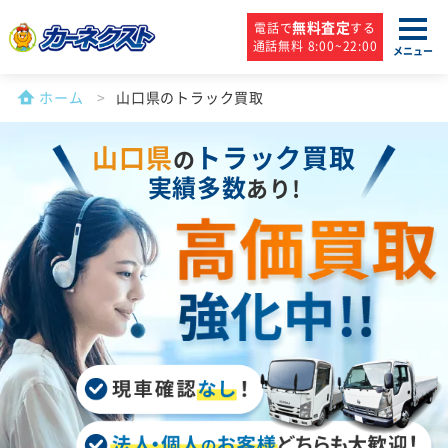
無料査定
電話で
する
通話無料 8:00~22:00
メニュー
ホーム
山口県のトラック買取
山口県
トラック買取
の
実績多数
あり!