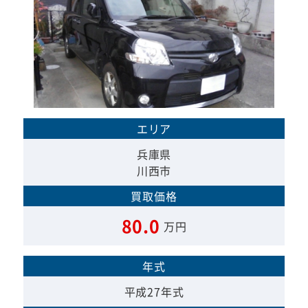
エリア
兵庫県
川西市
買取価格
80.0
万円
年式
平成27年式