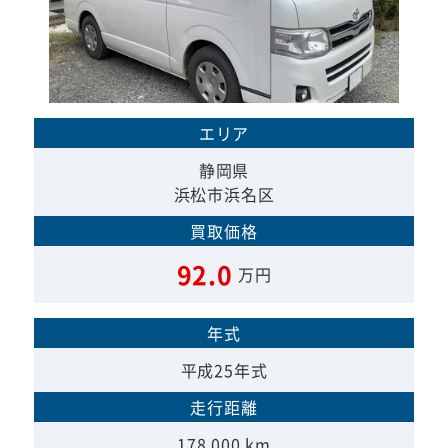
エリア
静岡県
浜松市浜名区
買取価格
92.0
万円
年式
平成25年式
走行距離
178,000 km