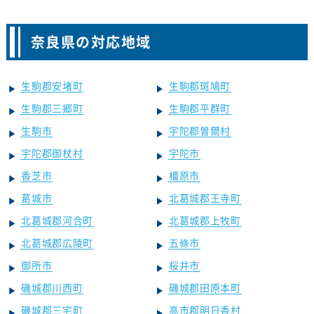
奈良県の対応地域
生駒郡安堵町
生駒郡斑鳩町
生駒郡三郷町
生駒郡平群町
生駒市
宇陀郡曽爾村
宇陀郡御杖村
宇陀市
香芝市
橿原市
葛城市
北葛城郡王寺町
北葛城郡河合町
北葛城郡上牧町
北葛城郡広陵町
五條市
御所市
桜井市
磯城郡川西町
磯城郡田原本町
磯城郡三宅町
高市郡明日香村