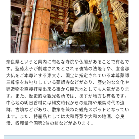
奈良県というと県内に有名な寺院や仏閣があることで有名で
す。聖徳太子が創建されたとされる斑鳩の法隆寺や、盧舎那
大仏をご本尊とする東大寺、国宝に指定されている本尊薬師
三尊像をお祀りしている薬師寺などがあり、歴史的な文化や
建造物を直接拝見出来る事から観光地としても人気がありま
す。また、歴史的な観光名所では、あすか地方も有名です。
中心地の明日香村には縄文時代からの遺跡や飛鳥時代の遺
跡、古墳などがあり、散策を兼ねた観光スポットとなってい
ます。また、特産品としては大和野菜や大和の地酒、奈良
漬、収穫量全国第2位の柿などがあります。