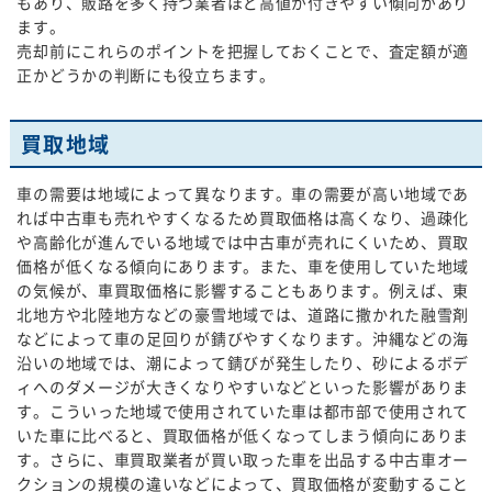
もあり、販路を多く持つ業者ほど高値が付きやすい傾向があり
ます。
売却前にこれらのポイントを把握しておくことで、査定額が適
正かどうかの判断にも役立ちます。
買取地域
車の需要は地域によって異なります。車の需要が高い地域であ
れば中古車も売れやすくなるため買取価格は高くなり、過疎化
や高齢化が進んでいる地域では中古車が売れにくいため、買取
価格が低くなる傾向にあります。また、車を使用していた地域
の気候が、車買取価格に影響することもあります。例えば、東
北地方や北陸地方などの豪雪地域では、道路に撒かれた融雪剤
などによって車の足回りが錆びやすくなります。沖縄などの海
沿いの地域では、潮によって錆びが発生したり、砂によるボデ
ィへのダメージが大きくなりやすいなどといった影響がありま
す。こういった地域で使用されていた車は都市部で使用されて
いた車に比べると、買取価格が低くなってしまう傾向にありま
す。さらに、車買取業者が買い取った車を出品する中古車オー
クションの規模の違いなどによって、買取価格が変動すること