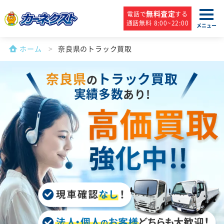
無料査定
電話で
する
通話無料 8:00~22:00
メニュー
ホーム
奈良県のトラック買取
奈良県
トラック買取
の
実績多数
あり!