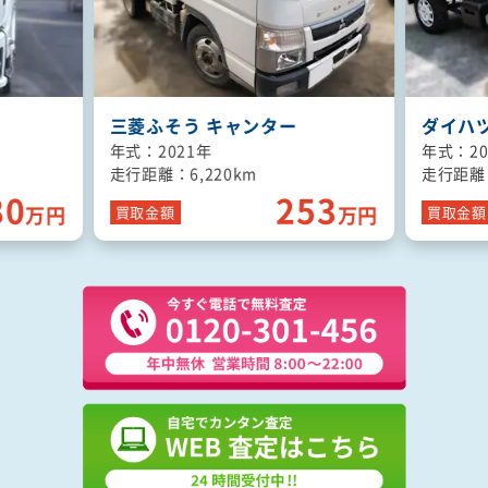
ダイハツ ハイゼットトラック
いすゞ 
年式：2022年
年式：20
走行距離：1,590km
走行距離：
53
120
万円
万円
買取
金額
買取
金額