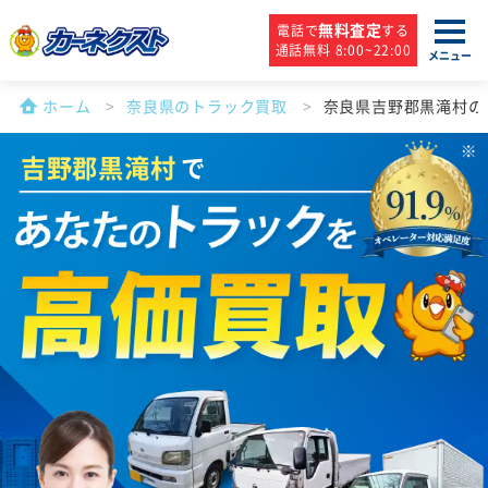
無料査定
電話で
する
通話無料 8:00~22:00
メニュー
ホーム
奈良県のトラック買取
奈良県吉野郡黒滝村の
吉野郡黒滝村
で