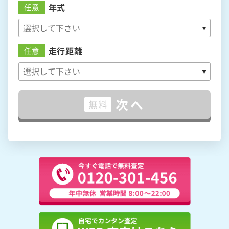
年式
任意
走行距離
任意
次へ
無料