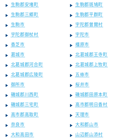
生駒郡安堵町
生駒郡斑鳩町
生駒郡三郷町
生駒郡平群町
生駒市
宇陀郡曽爾村
宇陀郡御杖村
宇陀市
香芝市
橿原市
葛城市
北葛城郡王寺町
北葛城郡河合町
北葛城郡上牧町
北葛城郡広陵町
五條市
御所市
桜井市
磯城郡川西町
磯城郡田原本町
磯城郡三宅町
高市郡明日香村
高市郡高取町
天理市
奈良市
大和郡山市
大和高田市
山辺郡山添村