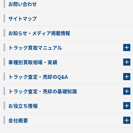
お問い合わせ
サイトマップ
お知らせ・メディア掲載情報
トラック買取マニュアル
トラック買取の流れ
トラックの自動車税還付について
お客様の声一覧
よくあるご質問
トラック高価買取の理由
車種別買取相場・実績
車種別買取相場・実績
トラック査定・売却のQ&A
トラック査定・売却のQ&A
ローンが残っているトラックでも売ることが出来る？
所有者が亡くなっているトラックを売ることは出来る？
車検切れのトラックも売ることが出来るの？
売るか迷ってるけどトラック査定を受けてもいいの？
トラック査定・売却の基礎知識
トラック査定のチェックポイント
トラックの査定額を上げるコツ
トラック査定を受けるベストタイミング
カーネクストのトラック買取と下取りを比較
トラック買取一括査定のメリット・デメリット
個人売買でトラックを売る方法やメリット・デメリット
お役立ち情報
車関連コラム
車モデル別 スペック一覧
トラックの買取手続きに必要な書類
トラックの運転免許の自主返納について
トラック購入時の注意点
会社概要
運営会社
利用規約
プライバシーポリシー
反社会的勢力排除宣言