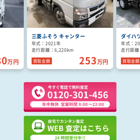
ダイハツ ハイゼットトラック
いすゞ 
年式：2022年
年式：20
走行距離：1,590km
走行距離：
53
120
万円
万円
買取
金額
買取
金額