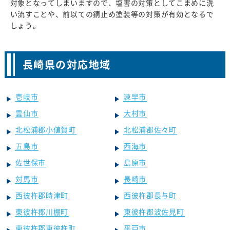
対象となってしまいますので、塩害の対策としてこまめに洗
い流すことや、前以ての錆止め塗装等の対策が有効となるで
しょう。
長崎県の対応地域
壱岐市
諫早市
雲仙市
大村市
北松浦郡小値賀町
北松浦郡佐々町
五島市
西海市
佐世保市
島原市
対馬市
長崎市
西彼杵郡時津町
西彼杵郡長与町
東彼杵郡川棚町
東彼杵郡波佐見町
東彼杵郡東彼杵町
平戸市