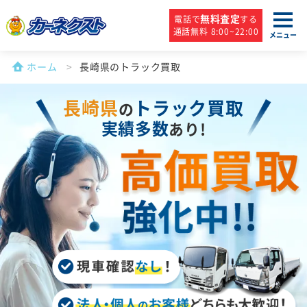
無料査定
電話で
する
通話無料 8:00~22:00
メニュー
ホーム
長崎県のトラック買取
長崎県
トラック買取
の
実績多数
あり!