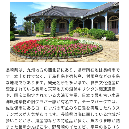
長崎県は、九州地方の西北部にあり、県庁所在地は長崎市で
す。本土だけでなく、五島列島や壱岐島、対馬島などの多島
な地域でもあります。観光名所も多い県で、世界文化遺産に
登録されている長崎と天草地方の潜伏キリシタン関連遺産
や、国宝に指定されている大浦天主堂、日本で最も古い木造
洋風建築物の旧グラバー邸が有名です。テーマパークでは、
佐世保市にあるヨーロッパの町並みや石畳を再現したハウス
テンボスが人気があります。長崎県は海に面している地域が
多いことから、海産物などの特産品が多く、魚のうま味が詰
まった長崎かんぼこや、野母崎のイセエビ、平戸のあら（ク