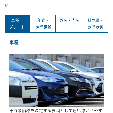
い。
車種・
年式・
外装・
内装
排気量・
グレード
走行距離
走行状態
車種
車買取価格を決定する要因として思い浮かべやす