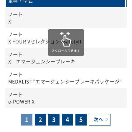
車種・型式
ノート
6
X
ノート
6
X FOUR Vセレクション+SafetyII
ノート
5
X エマージェンシーブレーキ
ノート
3
MEDALIST“エマージェンシーブレーキパッケージ”
ノート
2
e-POWER X
1
2
3
4
5
次へ