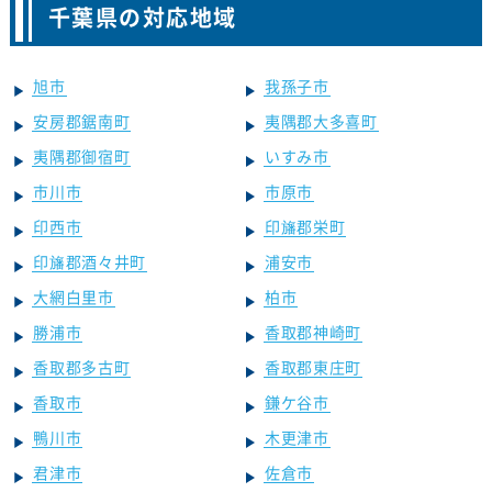
千葉県の対応地域
旭市
我孫子市
安房郡鋸南町
夷隅郡大多喜町
夷隅郡御宿町
いすみ市
市川市
市原市
印西市
印旛郡栄町
印旛郡酒々井町
浦安市
大網白里市
柏市
勝浦市
香取郡神崎町
香取郡多古町
香取郡東庄町
香取市
鎌ケ谷市
鴨川市
木更津市
君津市
佐倉市