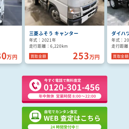
ダイハツ ハイゼットトラック
いすゞ 
年式：2022年
年式：20
走行距離：1,590km
走行距離：
53
120
万円
万円
買取
金額
買取
金額