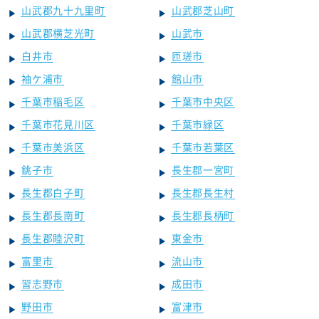
山武郡九十九里町
山武郡芝山町
山武郡横芝光町
山武市
白井市
匝瑳市
袖ケ浦市
館山市
千葉市稲毛区
千葉市中央区
千葉市花見川区
千葉市緑区
千葉市美浜区
千葉市若葉区
銚子市
長生郡一宮町
長生郡白子町
長生郡長生村
長生郡長南町
長生郡長柄町
長生郡睦沢町
東金市
富里市
流山市
習志野市
成田市
野田市
富津市