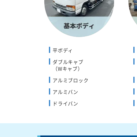
平ボディ
ダブルキャブ
（Wキャブ）
アルミブロック
アルミバン
ドライバン