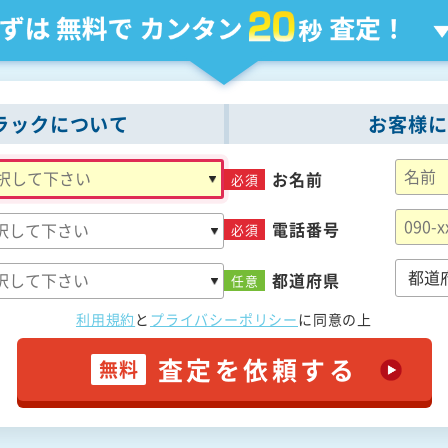
ラックについて
お客様に
お名前
必須
電話番号
必須
都道府県
任意
利用規約
と
プライバシーポリシー
に
同意の上
査定を依頼する
無料