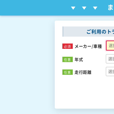
ご利用のト
メーカー/
車種
必須
年式
任意
走行距離
任意