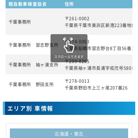
軽自動車検査協会
住所
〒261-0002
千葉事務所
千葉県千葉市美浜区新港223番地8
〒274-0063
千葉事務所 習志野支所
千葉県船橋市習志野台8丁目56番1
スクロールできます
〒299-0265
千葉事務所 袖ヶ浦支所
千葉県袖ヶ浦市長浦字拓弐号580番1
〒278-0013
千葉事務所 野田支所
千葉県野田市上三ヶ尾207番26
エリア別 車情報
北海道・東北