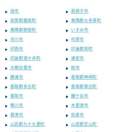
旭市
我孫子市
安房郡鋸南町
夷隅郡大多喜町
夷隅郡御宿町
いすみ市
市川市
市原市
印西市
印旛郡栄町
印旛郡酒々井町
浦安市
大網白里市
柏市
勝浦市
香取郡神崎町
香取郡多古町
香取郡東庄町
香取市
鎌ケ谷市
鴨川市
木更津市
君津市
佐倉市
山武郡九十九里町
山武郡芝山町