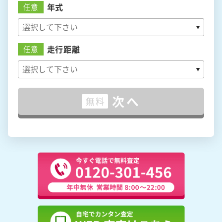
年式
任意
走行距離
任意
次へ
無料