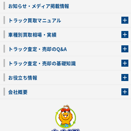
お知らせ・メディア掲載情報
トラック買取マニュアル
トラック買取の流れ
トラックの自動車税還付について
お客様の声一覧
よくあるご質問
トラック高価買取の理由
車種別買取相場・実績
車種別買取相場・実績
トラック査定・売却のQ&A
トラック査定・売却のQ&A
ローンが残っているトラックでも売ることが出来る？
所有者が亡くなっているトラックを売ることは出来る？
車検切れのトラックも売ることが出来るの？
売るか迷ってるけどトラック査定を受けてもいいの？
トラック査定・売却の基礎知識
トラック査定のチェックポイント
トラックの査定額を上げるコツ
トラック査定を受けるベストタイミング
カーネクストのトラック買取と下取りを比較
トラック買取一括査定のメリット・デメリット
個人売買でトラックを売る方法やメリット・デメリット
お役立ち情報
車関連コラム
車モデル別 スペック一覧
トラックの買取手続きに必要な書類
トラックの運転免許の自主返納について
トラック購入時の注意点
会社概要
運営会社
利用規約
プライバシーポリシー
反社会的勢力排除宣言