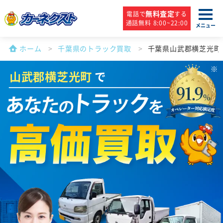
無料査定
電話で
する
通話無料 8:00~22:00
メニュー
ホーム
千葉県のトラック買取
千葉県山武郡横芝光町
山武郡横芝光町
で