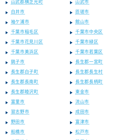
山武郡横芝光町
山武市
白井市
匝瑳市
袖ケ浦市
館山市
千葉市稲毛区
千葉市中央区
千葉市花見川区
千葉市緑区
千葉市美浜区
千葉市若葉区
銚子市
長生郡一宮町
長生郡白子町
長生郡長生村
長生郡長南町
長生郡長柄町
長生郡睦沢町
東金市
富里市
流山市
習志野市
成田市
野田市
富津市
船橋市
松戸市