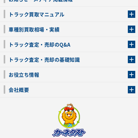
トラック買取マニュアル
トラック買取の流れ
トラックの自動車税還付について
お客様の声一覧
よくあるご質問
トラック高価買取の理由
車種別買取相場・実績
車種別買取相場・実績
トラック査定・売却のQ&A
トラック査定・売却のQ&A
ローンが残っているトラックでも売ることが出来る？
所有者が亡くなっているトラックを売ることは出来る？
車検切れのトラックも売ることが出来るの？
売るか迷ってるけどトラック査定を受けてもいいの？
トラック査定・売却の基礎知識
トラック査定のチェックポイント
トラックの査定額を上げるコツ
トラック査定を受けるベストタイミング
カーネクストのトラック買取と下取りを比較
トラック買取一括査定のメリット・デメリット
個人売買でトラックを売る方法やメリット・デメリット
お役立ち情報
車関連コラム
車モデル別 スペック一覧
トラックの買取手続きに必要な書類
トラックの運転免許の自主返納について
トラック購入時の注意点
会社概要
運営会社
利用規約
プライバシーポリシー
反社会的勢力排除宣言