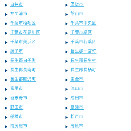
白井市
匝瑳市
袖ケ浦市
館山市
千葉市稲毛区
千葉市中央区
千葉市花見川区
千葉市緑区
千葉市美浜区
千葉市若葉区
銚子市
長生郡一宮町
長生郡白子町
長生郡長生村
長生郡長南町
長生郡長柄町
長生郡睦沢町
東金市
富里市
流山市
習志野市
成田市
野田市
富津市
船橋市
松戸市
南房総市
茂原市