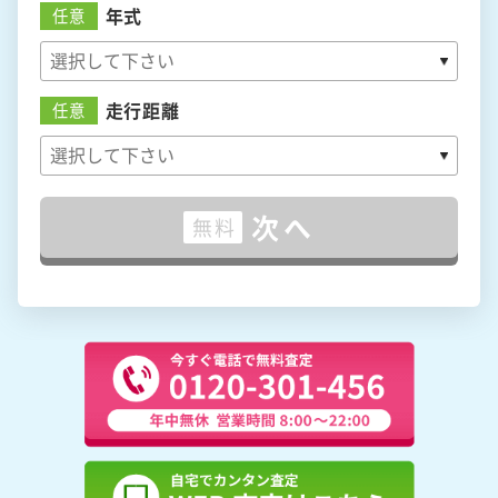
年式
任意
走行距離
任意
次へ
無料