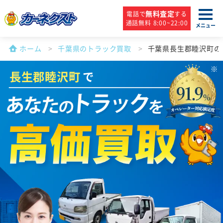
無料査定
電話で
する
通話無料 8:00~22:00
メニュー
ホーム
千葉県のトラック買取
千葉県長生郡睦沢町の
長生郡睦沢町
で