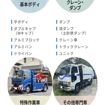
平ボディ
ダンプ
ダブルキャブ
深ダンプ
（Wキャブ）
（土砂禁ダンプ）
アルミブロック
クレーン車
アルミバン
トラッククレーン
ドライバン
ユニック