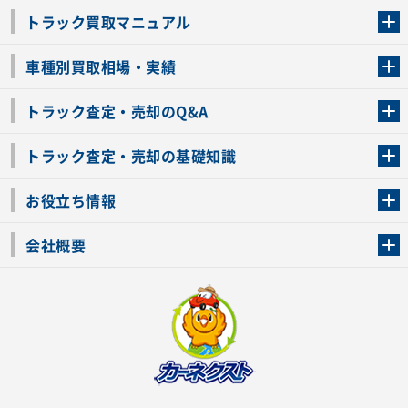
トラック買取マニュアル
トラック買取の流れ
トラックの自動車税還付について
お客様の声一覧
よくあるご質問
トラック高価買取の理由
車種別買取相場・実績
車種別買取相場・実績
トラック査定・売却のQ&A
トラック査定・売却のQ&A
ローンが残っているトラックでも売ることが出来る？
所有者が亡くなっているトラックを売ることは出来る？
車検切れのトラックも売ることが出来るの？
売るか迷ってるけどトラック査定を受けてもいいの？
トラック査定・売却の基礎知識
トラック査定のチェックポイント
トラックの査定額を上げるコツ
トラック査定を受けるベストタイミング
カーネクストのトラック買取と下取りを比較
トラック買取一括査定のメリット・デメリット
個人売買でトラックを売る方法やメリット・デメリット
お役立ち情報
車関連コラム
車モデル別 スペック一覧
トラックの買取手続きに必要な書類
トラックの運転免許の自主返納について
トラック購入時の注意点
会社概要
運営会社
利用規約
プライバシーポリシー
反社会的勢力排除宣言