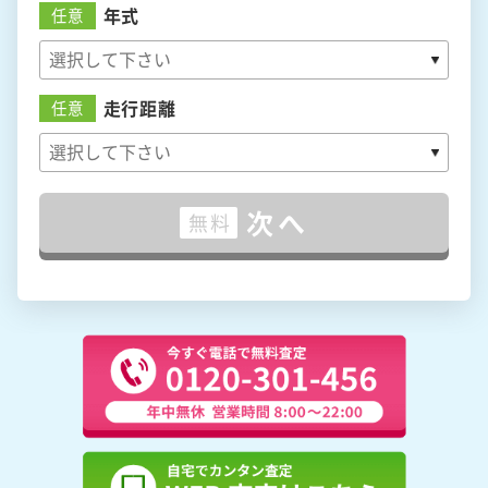
年式
任意
走行距離
任意
次へ
無料