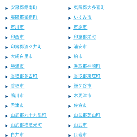
安房郡鋸南町
夷隅郡大多喜町
夷隅郡御宿町
いすみ市
市川市
市原市
印西市
印旛郡栄町
印旛郡酒々井町
浦安市
大網白里市
柏市
勝浦市
香取郡神崎町
香取郡多古町
香取郡東庄町
香取市
鎌ケ谷市
鴨川市
木更津市
君津市
佐倉市
山武郡九十九里町
山武郡芝山町
山武郡横芝光町
山武市
白井市
匝瑳市