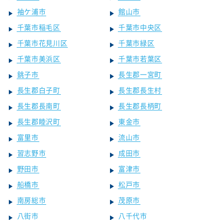
袖ケ浦市
館山市
千葉市稲毛区
千葉市中央区
千葉市花見川区
千葉市緑区
千葉市美浜区
千葉市若葉区
銚子市
長生郡一宮町
長生郡白子町
長生郡長生村
長生郡長南町
長生郡長柄町
長生郡睦沢町
東金市
富里市
流山市
習志野市
成田市
野田市
富津市
船橋市
松戸市
南房総市
茂原市
八街市
八千代市