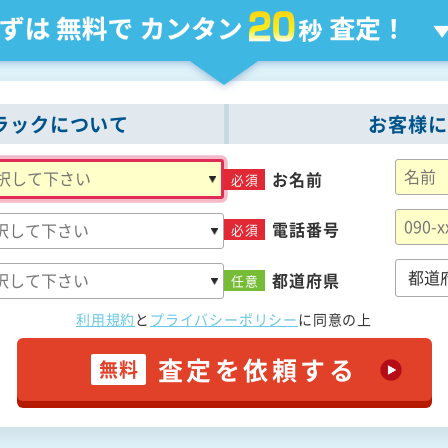
ラックについて
お客様に
お名前
必須
電話番号
必須
都道府県
任意
利用規約
と
プライバシーポリシー
に
同意の上
査定を依頼する
無料