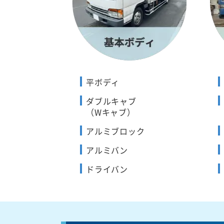
平ボディ
ダブルキャブ
（Wキャブ）
アルミブロック
アルミバン
ドライバン