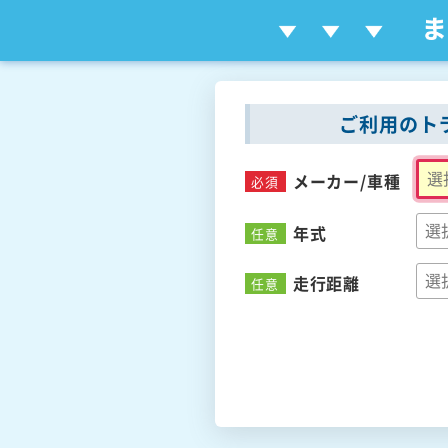
ご利用のト
メーカー/
車種
必須
年式
任意
走行距離
任意