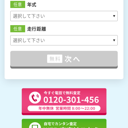
年式
任意
走行距離
任意
次へ
無料