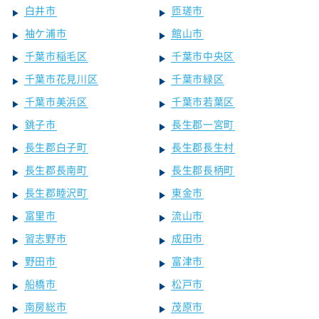
白井市
匝瑳市
袖ケ浦市
館山市
千葉市稲毛区
千葉市中央区
千葉市花見川区
千葉市緑区
千葉市美浜区
千葉市若葉区
銚子市
長生郡一宮町
長生郡白子町
長生郡長生村
長生郡長南町
長生郡長柄町
長生郡睦沢町
東金市
富里市
流山市
習志野市
成田市
野田市
富津市
船橋市
松戸市
南房総市
茂原市