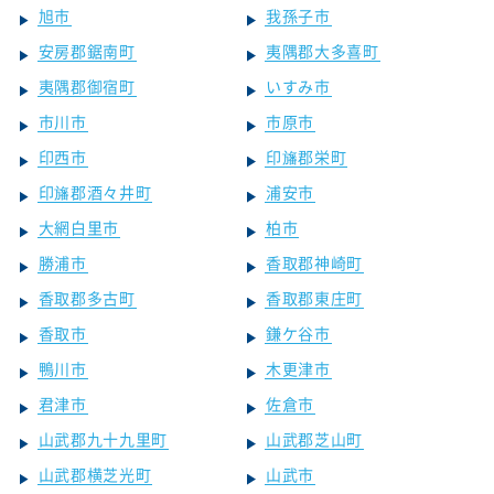
旭市
我孫子市
安房郡鋸南町
夷隅郡大多喜町
夷隅郡御宿町
いすみ市
市川市
市原市
印西市
印旛郡栄町
印旛郡酒々井町
浦安市
大網白里市
柏市
勝浦市
香取郡神崎町
香取郡多古町
香取郡東庄町
香取市
鎌ケ谷市
鴨川市
木更津市
君津市
佐倉市
山武郡九十九里町
山武郡芝山町
山武郡横芝光町
山武市