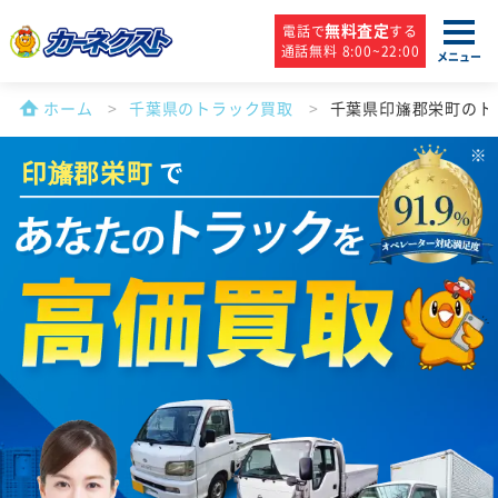
無料査定
電話で
する
通話無料 8:00~22:00
メニュー
ホーム
千葉県のトラック買取
千葉県印旛郡栄町のト
印旛郡栄町
で