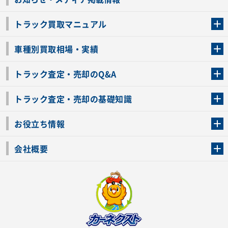
トラック買取マニュアル
トラック買取の流れ
トラックの自動車税還付について
お客様の声一覧
よくあるご質問
トラック高価買取の理由
車種別買取相場・実績
車種別買取相場・実績
トラック査定・売却のQ&A
トラック査定・売却のQ&A
ローンが残っているトラックでも売ることが出来る？
所有者が亡くなっているトラックを売ることは出来る？
車検切れのトラックも売ることが出来るの？
売るか迷ってるけどトラック査定を受けてもいいの？
トラック査定・売却の基礎知識
トラック査定のチェックポイント
トラックの査定額を上げるコツ
トラック査定を受けるベストタイミング
カーネクストのトラック買取と下取りを比較
トラック買取一括査定のメリット・デメリット
個人売買でトラックを売る方法やメリット・デメリット
お役立ち情報
車関連コラム
車モデル別 スペック一覧
トラックの買取手続きに必要な書類
トラックの運転免許の自主返納について
トラック購入時の注意点
会社概要
運営会社
利用規約
プライバシーポリシー
反社会的勢力排除宣言