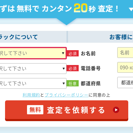
ラックについて
お客様に
お名前
必須
電話番号
必須
都道府県
任意
利用規約
と
プライバシーポリシー
に
同意の上
査定を依頼する
無料