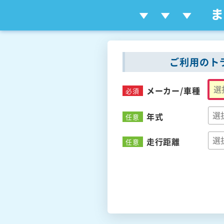
ご利用のト
メーカー/
車種
必須
年式
任意
走行距離
任意