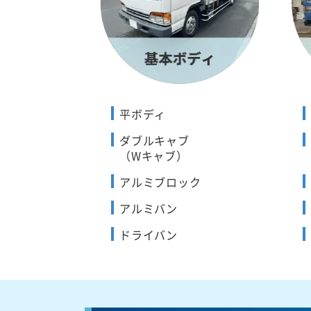
平ボディ
ダブルキャブ
（Wキャブ）
アルミブロック
アルミバン
ドライバン