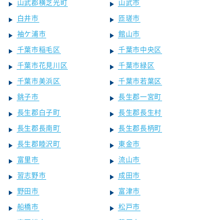
山武郡横芝光町
山武市
白井市
匝瑳市
袖ケ浦市
館山市
千葉市稲毛区
千葉市中央区
千葉市花見川区
千葉市緑区
千葉市美浜区
千葉市若葉区
銚子市
長生郡一宮町
長生郡白子町
長生郡長生村
長生郡長南町
長生郡長柄町
長生郡睦沢町
東金市
富里市
流山市
習志野市
成田市
野田市
富津市
船橋市
松戸市