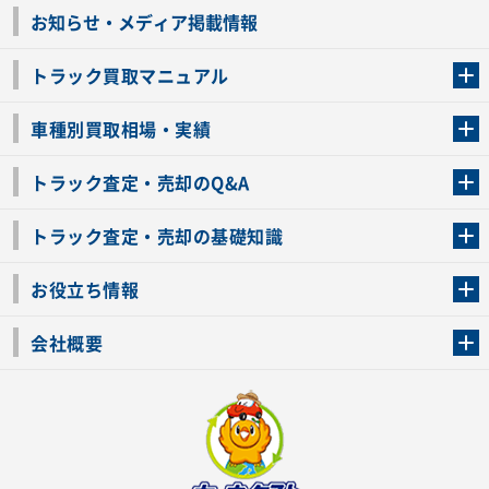
お知らせ・メディア掲載情報
トラック買取マニュアル
トラック買取の流れ
トラックの自動車税還付について
お客様の声一覧
よくあるご質問
トラック高価買取の理由
車種別買取相場・実績
車種別買取相場・実績
トラック査定・売却のQ&A
トラック査定・売却のQ&A
ローンが残っているトラックでも売ることが出来る？
所有者が亡くなっているトラックを売ることは出来る？
車検切れのトラックも売ることが出来るの？
売るか迷ってるけどトラック査定を受けてもいいの？
トラック査定・売却の基礎知識
トラック査定のチェックポイント
トラックの査定額を上げるコツ
トラック査定を受けるベストタイミング
カーネクストのトラック買取と下取りを比較
トラック買取一括査定のメリット・デメリット
個人売買でトラックを売る方法やメリット・デメリット
お役立ち情報
車関連コラム
車モデル別 スペック一覧
トラックの買取手続きに必要な書類
トラックの運転免許の自主返納について
トラック購入時の注意点
会社概要
運営会社
利用規約
プライバシーポリシー
反社会的勢力排除宣言