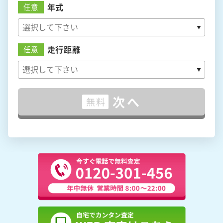
年式
任意
走行距離
任意
次へ
無料