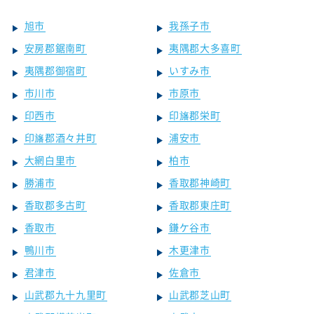
旭市
我孫子市
安房郡鋸南町
夷隅郡大多喜町
夷隅郡御宿町
いすみ市
市川市
市原市
印西市
印旛郡栄町
印旛郡酒々井町
浦安市
大網白里市
柏市
勝浦市
香取郡神崎町
香取郡多古町
香取郡東庄町
香取市
鎌ケ谷市
鴨川市
木更津市
君津市
佐倉市
山武郡九十九里町
山武郡芝山町