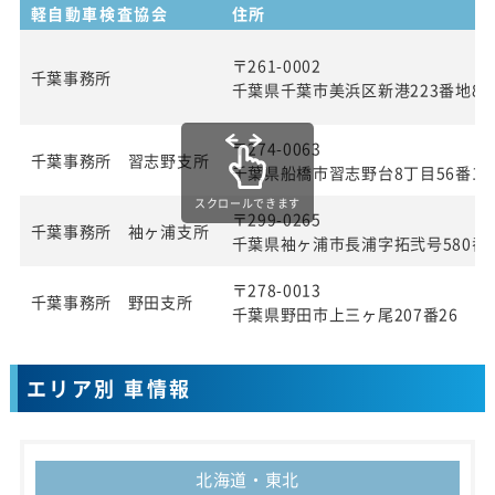
軽自動車検査協会
住所
〒261-0002
千葉事務所
千葉県千葉市美浜区新港223番地8
〒274-0063
千葉事務所 習志野支所
千葉県船橋市習志野台8丁目56番1
スクロールできます
〒299-0265
千葉事務所 袖ヶ浦支所
千葉県袖ヶ浦市長浦字拓弐号580番1
〒278-0013
千葉事務所 野田支所
千葉県野田市上三ヶ尾207番26
エリア別 車情報
北海道・東北