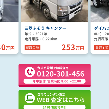
ダイハツ ハイゼットトラック
いすゞ 
年式：2022年
年式：20
走行距離：1,590km
走行距離：
53
120
万円
万円
買取
金額
買取
金額