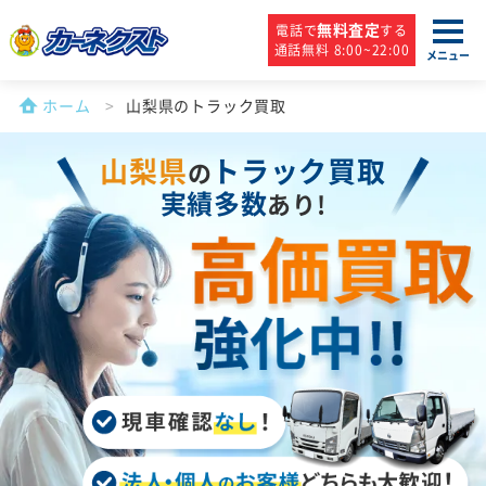
無料査定
電話で
する
通話無料 8:00~22:00
メニュー
ホーム
山梨県のトラック買取
山梨県
トラック買取
の
実績多数
あり!