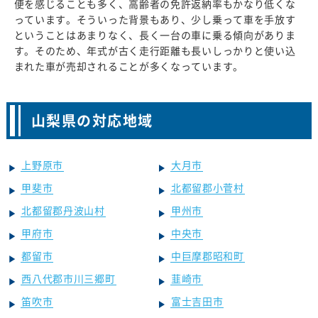
便を感じることも多く、高齢者の免許返納率もかなり低くな
っています。そういった背景もあり、少し乗って車を手放す
ということはあまりなく、長く一台の車に乗る傾向がありま
す。そのため、年式が古く走行距離も長いしっかりと使い込
まれた車が売却されることが多くなっています。
山梨県の対応地域
上野原市
大月市
甲斐市
北都留郡小菅村
北都留郡丹波山村
甲州市
甲府市
中央市
都留市
中巨摩郡昭和町
西八代郡市川三郷町
韮崎市
笛吹市
富士吉田市