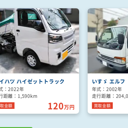
イハツ ハイゼットトラック
いすゞ エルフ
式：2022年
年式：2002年
行距離：1,590km
走行距離：204,0
120
取
金額
買取
金額
万円