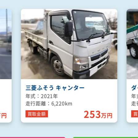
三菱ふそう キャンター
ダ
年式：2021年
年
走行距離：6,220km
走
253
買取
金額
買
万円
万円