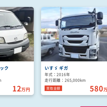
ラック
いすゞ ギガ
年式：2016年
m
走行距離：265,000km
12
580
買取
金額
万円