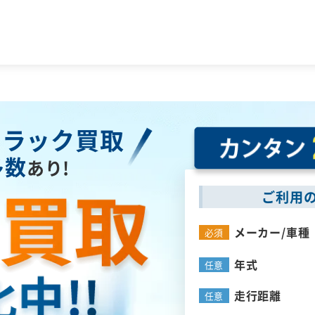
トラック買取
多数
あり!
ご利用
メーカー/
車種
必須
年式
任意
走行距離
任意