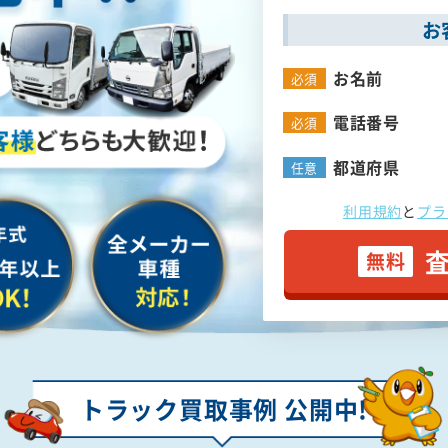
お
お名前
必須
電話番号
必須
都道府県
任意
利用規約
と
プラ
無料
トラック買取事例 公開中!