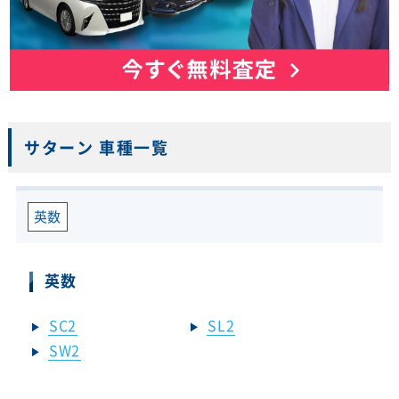
サターン 車種一覧
英数
英数
SC2
SL2
SW2