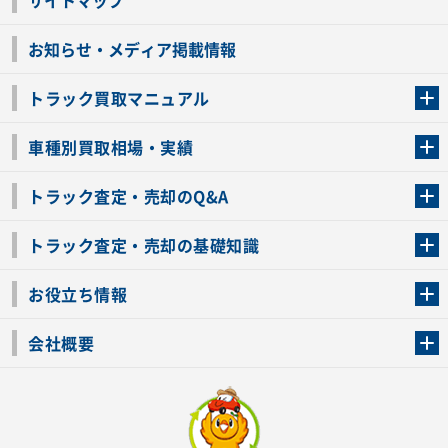
サイトマップ
お知らせ・メディア掲載情報
トラック買取マニュアル
トラック買取の流れ
トラックの自動車税還付について
お客様の声一覧
よくあるご質問
トラック高価買取の理由
車種別買取相場・実績
車種別買取相場・実績
トラック査定・売却のQ&A
トラック査定・売却のQ&A
ローンが残っているトラックでも売ることが出来る？
所有者が亡くなっているトラックを売ることは出来る？
車検切れのトラックも売ることが出来るの？
売るか迷ってるけどトラック査定を受けてもいいの？
トラック査定・売却の基礎知識
トラック査定のチェックポイント
トラックの査定額を上げるコツ
トラック査定を受けるベストタイミング
カーネクストのトラック買取と下取りを比較
トラック買取一括査定のメリット・デメリット
個人売買でトラックを売る方法やメリット・デメリット
お役立ち情報
車関連コラム
車モデル別 スペック一覧
トラックの買取手続きに必要な書類
トラックの運転免許の自主返納について
トラック購入時の注意点
会社概要
運営会社
利用規約
プライバシーポリシー
反社会的勢力排除宣言