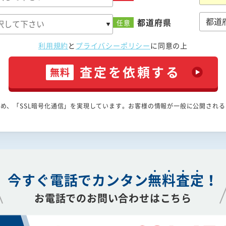
都道府県
任意
利用規約
と
プライバシーポリシー
に
同意の上
査定を依頼する
無料
め、「SSL暗号化通信」を実現しています。お客様の情報が一般に公開され
今すぐ電話で
カンタン
無
料
査
定
！
お電話でのお問い合わせはこちら