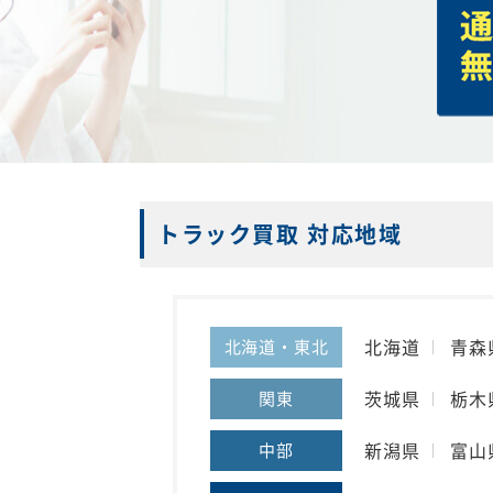
トラック買取 対応地域
北海道
青森
北海道・東北
茨城県
栃木
関東
新潟県
富山
中部