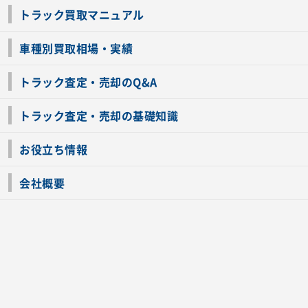
トラック買取マニュアル
トラック買取の流れ
トラックの自動車税還付について
お客様の声一覧
よくあるご質問
トラック高価買取の理由
車種別買取相場・実績
車種別買取相場・実績
トラック査定・売却のQ&A
トラック査定・売却のQ&A
ローンが残っているトラックでも売ることが出来る？
所有者が亡くなっているトラックを売ることは出来る？
車検切れのトラックも売ることが出来るの？
売るか迷ってるけどトラック査定を受けてもいいの？
トラック査定・売却の基礎知識
トラック査定のチェックポイント
トラックの査定額を上げるコツ
トラック査定を受けるベストタイミング
カーネクストのトラック買取と下取りを比較
トラック買取一括査定のメリット・デメリット
個人売買でトラックを売る方法やメリット・デメリット
お役立ち情報
車関連コラム
車モデル別 スペック一覧
トラックの買取手続きに必要な書類
トラックの運転免許の自主返納について
トラック購入時の注意点
会社概要
運営会社
利用規約
プライバシーポリシー
反社会的勢力排除宣言