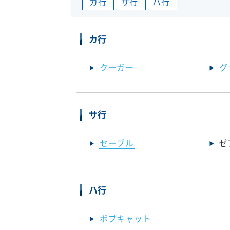
カ行
サ行
ハ行
カ行
クーガー
グ
サ行
セーブル
ゼ
ハ行
ボブキャット