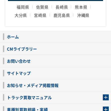
福岡県
佐賀県
長崎県
熊本県
大分県
宮崎県
鹿児島県
沖縄県
ホーム
CMライブラリー
お問い合わせ
サイトマップ
お知らせ・メディア掲載情報
トラック買取マニュアル
トラック買取の流れ
トラックの自動車税還付について
お客様の声一覧
よくあるご質問
トラック高価買取の理由
車種別買取相場・実績