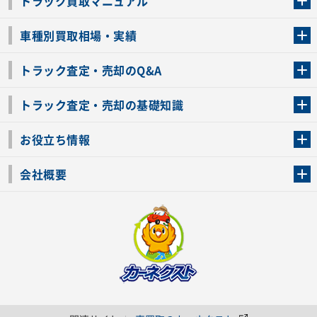
トラック買取マニュアル
トラック買取の流れ
トラックの自動車税還付について
お客様の声一覧
よくあるご質問
トラック高価買取の理由
車種別買取相場・実績
車種別買取相場・実績
トラック査定・売却のQ&A
トラック査定・売却のQ&A
ローンが残っているトラックでも売ることが出来る？
所有者が亡くなっているトラックを売ることは出来る？
車検切れのトラックも売ることが出来るの？
売るか迷ってるけどトラック査定を受けてもいいの？
トラック査定・売却の基礎知識
トラック査定のチェックポイント
トラックの査定額を上げるコツ
トラック査定を受けるベストタイミング
カーネクストのトラック買取と下取りを比較
トラック買取一括査定のメリット・デメリット
個人売買でトラックを売る方法やメリット・デメリット
お役立ち情報
車関連コラム
車モデル別 スペック一覧
トラックの買取手続きに必要な書類
トラックの運転免許の自主返納について
トラック購入時の注意点
会社概要
運営会社
利用規約
プライバシーポリシー
反社会的勢力排除宣言