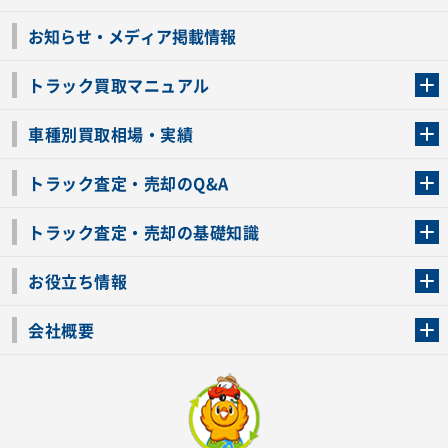
お知らせ・メディア掲載情報
トラック買取マニュアル
トラック買取の流れ
トラックの自動車税還付について
お客様の声一覧
よくあるご質問
トラック高価買取の理由
車種別買取相場・実績
車種別買取相場・実績
トラック査定・売却のQ&A
トラック査定・売却のQ&A
ローンが残っているトラックでも売ることが出来る？
所有者が亡くなっているトラックを売ることは出来る？
車検切れのトラックも売ることが出来るの？
売るか迷ってるけどトラック査定を受けてもいいの？
トラック査定・売却の基礎知識
トラック査定のチェックポイント
トラックの査定額を上げるコツ
トラック査定を受けるベストタイミング
カーネクストのトラック買取と下取りを比較
トラック買取一括査定のメリット・デメリット
個人売買でトラックを売る方法やメリット・デメリット
お役立ち情報
車関連コラム
車モデル別 スペック一覧
トラックの買取手続きに必要な書類
トラックの運転免許の自主返納について
トラック購入時の注意点
会社概要
運営会社
利用規約
プライバシーポリシー
反社会的勢力排除宣言