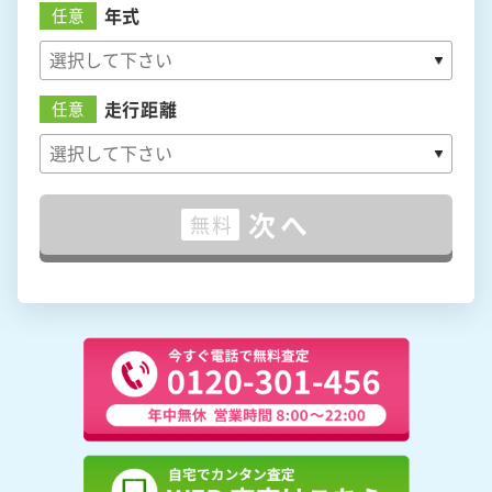
年式
任意
走行距離
任意
次へ
無料