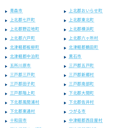
青森市
上北郡おいらせ町
上北郡七戸町
上北郡東北町
上北郡野辺地町
上北郡横浜町
上北郡六戸町
上北郡六ヶ所村
北津軽郡板柳町
北津軽郡鶴田町
北津軽郡中泊町
黒石市
五所川原市
三戸郡五戸町
三戸郡三戸町
三戸郡新郷村
三戸郡田子町
三戸郡南部町
三戸郡階上町
下北郡大間町
下北郡風間浦村
下北郡佐井村
下北郡東通村
つがる市
十和田市
中津軽郡西目屋村