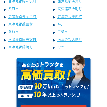
西津軽郡鰺ヶ沢町
西津軽郡深浦町
八戸市
東津軽郡今別町
東津軽郡外ヶ浜町
東津軽郡平内町
東津軽郡蓬田村
平川市
弘前市
三沢市
南津軽郡田舎館村
南津軽郡大鰐町
南津軽郡藤崎町
むつ市