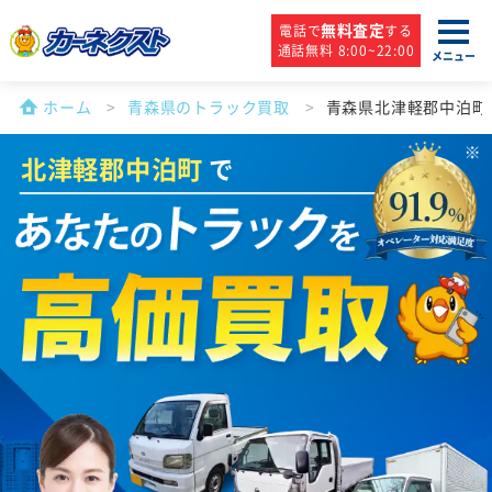
無料査定
電話で
する
通話無料 8:00~22:00
メニュー
ホーム
青森県のトラック買取
青森県北津軽郡中泊町
北津軽郡中泊町
で