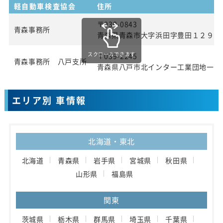
軽自動車検査協会
住所
〒030-0843
青森事務所
青森県青森市大字浜田字豊田１２９番
スクロールできます
〒039-2245
青森事務所 八戸支所
青森県八戸市北インター工業団地一丁
エリア別 車情報
北海道・東北
北海道
青森県
岩手県
宮城県
秋田県
山形県
福島県
関東
茨城県
栃木県
群馬県
埼玉県
千葉県