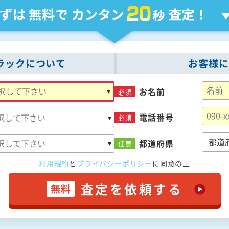
ラックについて
お客様に
お名前
必須
電話番号
必須
都道府県
任意
利用規約
と
プライバシーポリシー
に
同意の上
査定を依頼する
無料