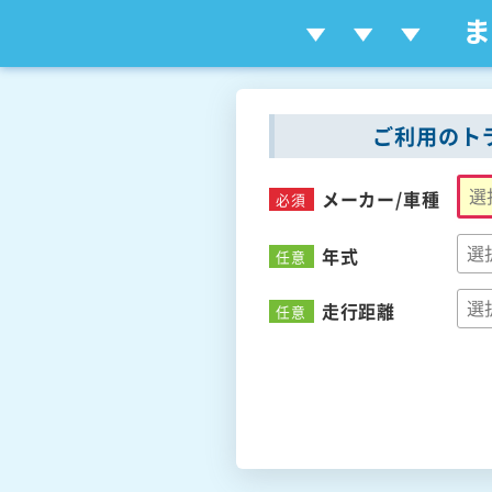
ご利用のト
メーカー/
車種
必須
年式
任意
走行距離
任意