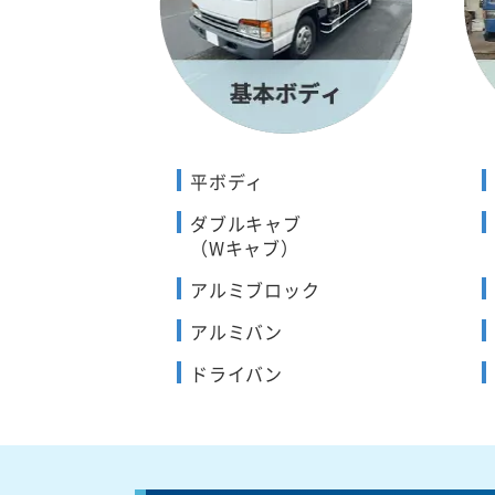
平ボディ
ダブルキャブ
（Wキャブ）
アルミブロック
アルミバン
ドライバン