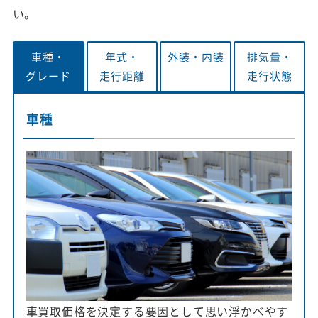
い。
車種・
年式・
外装・
内装
排気量・
グレード
走行距離
走行状態
車種
車買取価格を決定する要因として思い浮かべやす