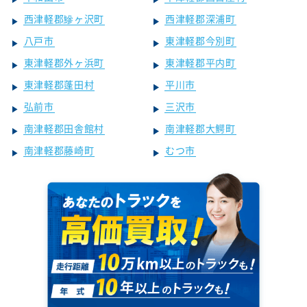
西津軽郡鰺ヶ沢町
西津軽郡深浦町
八戸市
東津軽郡今別町
東津軽郡外ヶ浜町
東津軽郡平内町
東津軽郡蓬田村
平川市
弘前市
三沢市
南津軽郡田舎館村
南津軽郡大鰐町
南津軽郡藤崎町
むつ市