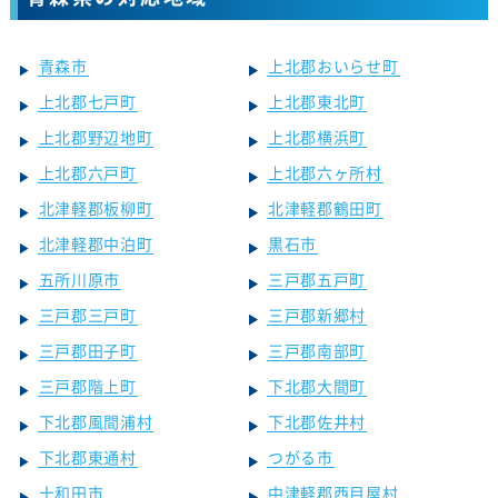
青森市
上北郡おいらせ町
上北郡七戸町
上北郡東北町
上北郡野辺地町
上北郡横浜町
上北郡六戸町
上北郡六ヶ所村
北津軽郡板柳町
北津軽郡鶴田町
北津軽郡中泊町
黒石市
五所川原市
三戸郡五戸町
三戸郡三戸町
三戸郡新郷村
三戸郡田子町
三戸郡南部町
三戸郡階上町
下北郡大間町
下北郡風間浦村
下北郡佐井村
下北郡東通村
つがる市
十和田市
中津軽郡西目屋村