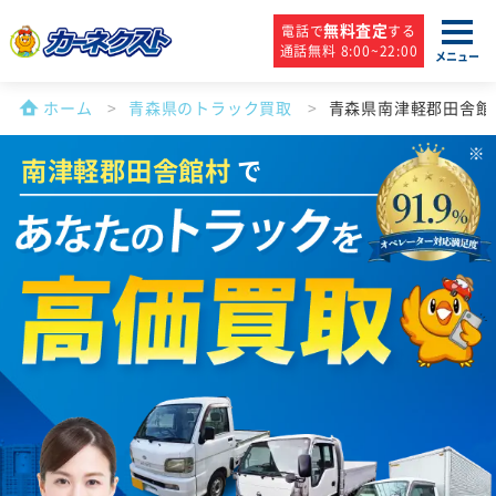
無料査定
電話で
する
通話無料 8:00~22:00
メニュー
ホーム
青森県のトラック買取
青森県南津軽郡田舎館
南津軽郡田舎館村
で