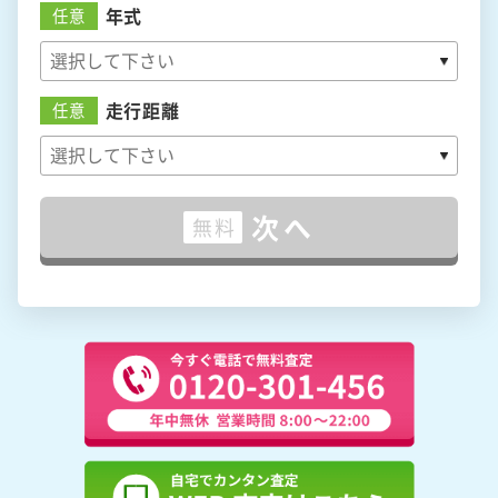
年式
任意
走行距離
任意
次へ
無料