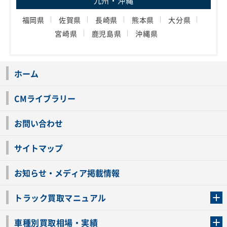
九州・沖縄
福岡県
佐賀県
長崎県
熊本県
大分県
宮崎県
鹿児島県
沖縄県
ホーム
CMライブラリー
お問い合わせ
サイトマップ
お知らせ・メディア掲載情報
トラック買取マニュアル
トラック買取の流れ
トラックの自動車税還付について
お客様の声一覧
よくあるご質問
トラック高価買取の理由
車種別買取相場・実績