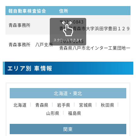
軽自動車検査協会
住所
〒030-0843
青森事務所
青森県青森市大字浜田字豊田１２９番
スクロールできます
〒039-2245
青森事務所 八戸支所
青森県八戸市北インター工業団地一丁
エリア別 車情報
北海道・東北
北海道
青森県
岩手県
宮城県
秋田県
山形県
福島県
関東