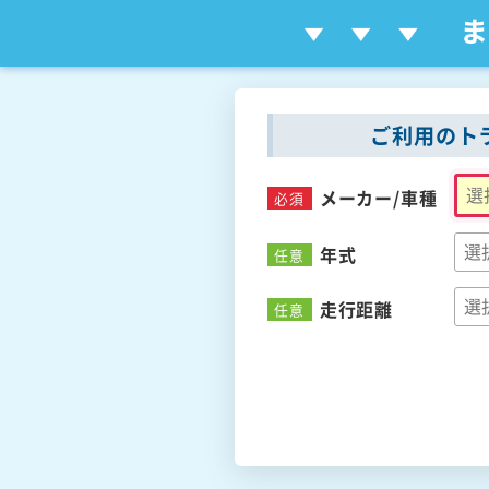
ご利用のト
メーカー/
車種
必須
年式
任意
走行距離
任意