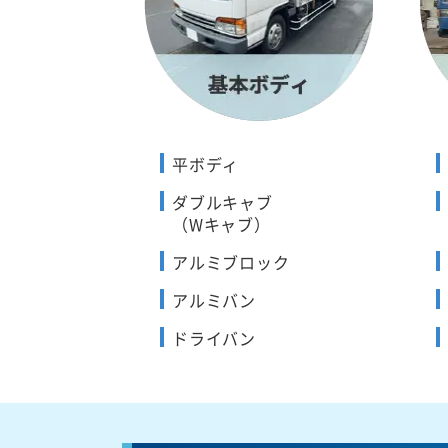
平ボディ
ダブルキャブ
（Wキャブ）
アルミブロック
アルミバン
ドライバン