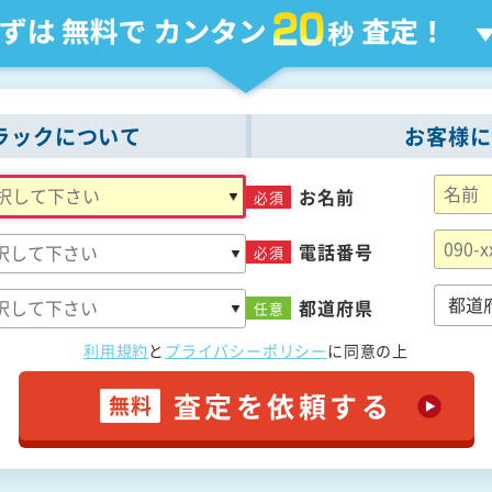
ラックについて
お客様に
お名前
必須
電話番号
必須
都道府県
任意
利用規約
と
プライバシーポリシー
に
同意の上
査定を依頼する
無料