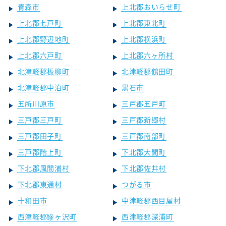
青森市
上北郡おいらせ町
上北郡七戸町
上北郡東北町
上北郡野辺地町
上北郡横浜町
上北郡六戸町
上北郡六ヶ所村
北津軽郡板柳町
北津軽郡鶴田町
北津軽郡中泊町
黒石市
五所川原市
三戸郡五戸町
三戸郡三戸町
三戸郡新郷村
三戸郡田子町
三戸郡南部町
三戸郡階上町
下北郡大間町
下北郡風間浦村
下北郡佐井村
下北郡東通村
つがる市
十和田市
中津軽郡西目屋村
西津軽郡鰺ヶ沢町
西津軽郡深浦町