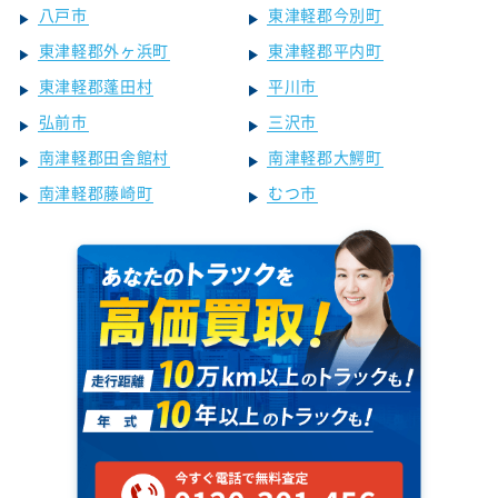
八戸市
東津軽郡今別町
東津軽郡外ヶ浜町
東津軽郡平内町
東津軽郡蓬田村
平川市
弘前市
三沢市
南津軽郡田舎館村
南津軽郡大鰐町
南津軽郡藤崎町
むつ市