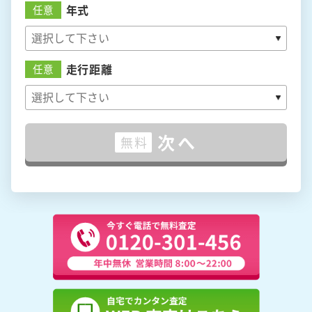
年式
任意
走行距離
任意
次へ
無料