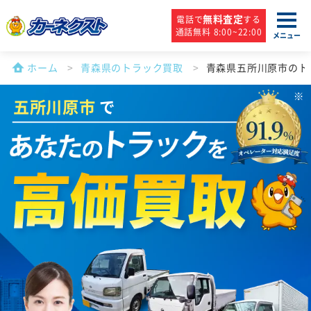
無料査定
電話で
する
通話無料 8:00~22:00
メニュー
ホーム
青森県のトラック買取
青森県五所川原市のト
五所川原市
で