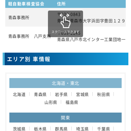
軽自動車検査協会
住所
〒030-0843
青森事務所
青森県青森市大字浜田字豊田１２９番
スクロールできます
〒039-2245
青森事務所 八戸支所
青森県八戸市北インター工業団地一丁
エリア別 車情報
北海道・東北
北海道
青森県
岩手県
宮城県
秋田県
山形県
福島県
関東
茨城県
栃木県
群馬県
埼玉県
千葉県