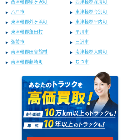
西津軽郡鰺ヶ沢町
西津軽郡深浦町
八戸市
東津軽郡今別町
東津軽郡外ヶ浜町
東津軽郡平内町
東津軽郡蓬田村
平川市
弘前市
三沢市
南津軽郡田舎館村
南津軽郡大鰐町
南津軽郡藤崎町
むつ市