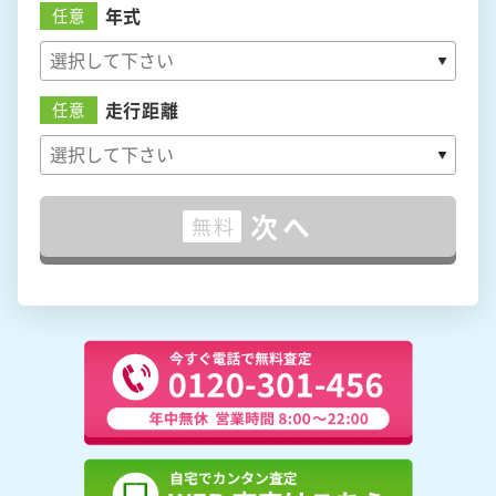
年式
任意
走行距離
任意
次へ
無料