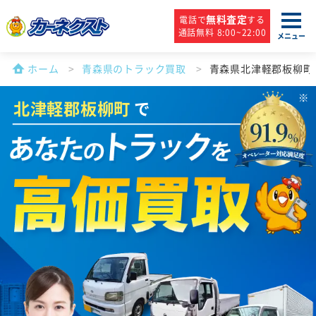
無料査定
電話で
する
通話無料 8:00~22:00
メニュー
ホーム
青森県のトラック買取
青森県北津軽郡板柳町
北津軽郡板柳町
で