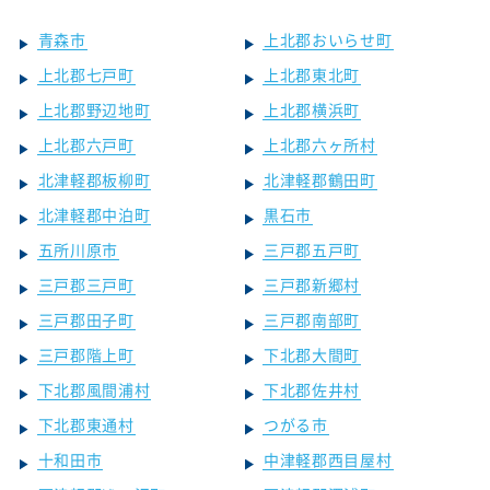
青森市
上北郡おいらせ町
上北郡七戸町
上北郡東北町
上北郡野辺地町
上北郡横浜町
上北郡六戸町
上北郡六ヶ所村
北津軽郡板柳町
北津軽郡鶴田町
北津軽郡中泊町
黒石市
五所川原市
三戸郡五戸町
三戸郡三戸町
三戸郡新郷村
三戸郡田子町
三戸郡南部町
三戸郡階上町
下北郡大間町
下北郡風間浦村
下北郡佐井村
下北郡東通村
つがる市
十和田市
中津軽郡西目屋村