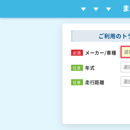
ご利用のト
メーカー/
車種
必須
年式
任意
走行距離
任意