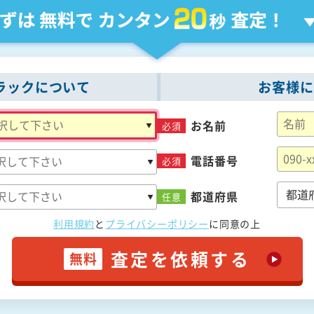
ラックについて
お客様に
お名前
必須
電話番号
必須
都道府県
任意
利用規約
と
プライバシーポリシー
に
同意の上
査定を依頼する
無料