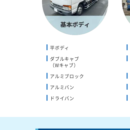
平ボディ
ダブルキャブ
（Wキャブ）
アルミブロック
アルミバン
ドライバン