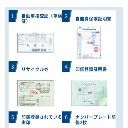
1
2
自動車検査証（車検
自賠責保険証明書
証）
3
4
リサイクル券
印鑑登録証明書
5
6
印鑑登録されている
ナンバープレート前
実印
後2枚