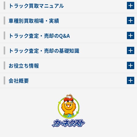
トラック買取マニュアル
トラック買取の流れ
トラックの自動車税還付について
お客様の声一覧
よくあるご質問
トラック高価買取の理由
車種別買取相場・実績
車種別買取相場・実績
トラック査定・売却のQ&A
トラック査定・売却のQ&A
ローンが残っているトラックでも売ることが出来る？
所有者が亡くなっているトラックを売ることは出来る？
車検切れのトラックも売ることが出来るの？
売るか迷ってるけどトラック査定を受けてもいいの？
トラック査定・売却の基礎知識
トラック査定のチェックポイント
トラックの査定額を上げるコツ
トラック査定を受けるベストタイミング
カーネクストのトラック買取と下取りを比較
トラック買取一括査定のメリット・デメリット
個人売買でトラックを売る方法やメリット・デメリット
お役立ち情報
車関連コラム
車モデル別 スペック一覧
トラックの買取手続きに必要な書類
トラックの運転免許の自主返納について
トラック購入時の注意点
会社概要
運営会社
利用規約
プライバシーポリシー
反社会的勢力排除宣言