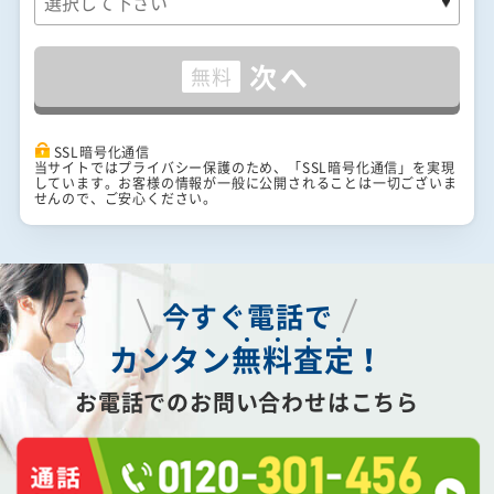
次へ
無料
SSL暗号化通信
当サイトではプライバシー保護のため、「SSL暗号化通信」を実現
しています。お客様の情報が一般に公開されることは一切ございま
せんので、ご安心ください。
今すぐ電話で
カンタン
無
料
査
定
！
お電話でのお問い合わせはこちら