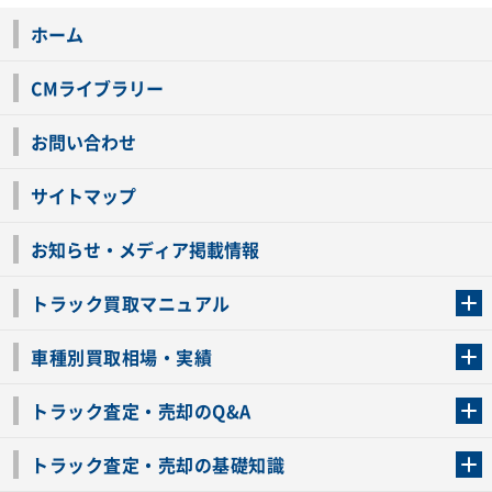
ホーム
CMライブラリー
お問い合わせ
サイトマップ
お知らせ・メディア掲載情報
トラック買取マニュアル
トラック買取の流れ
トラックの自動車税還付について
お客様の声一覧
よくあるご質問
トラック高価買取の理由
車種別買取相場・実績
車種別買取相場・実績
トラック査定・売却のQ&A
トラック査定・売却のQ&A
ローンが残っているトラックでも売ることが出来る？
所有者が亡くなっているトラックを売ることは出来る？
車検切れのトラックも売ることが出来るの？
売るか迷ってるけどトラック査定を受けてもいいの？
トラック査定・売却の基礎知識