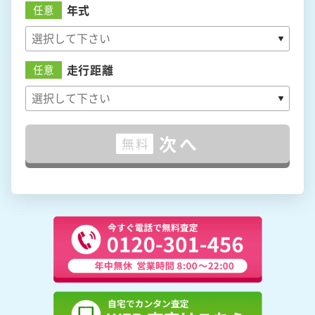
年式
任意
走行距離
任意
次へ
無料