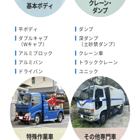
平ボディ
ダンプ
ダブルキャブ
深ダンプ
（Wキャブ）
（土砂禁ダンプ）
アルミブロック
クレーン車
アルミバン
トラッククレーン
ドライバン
ユニック