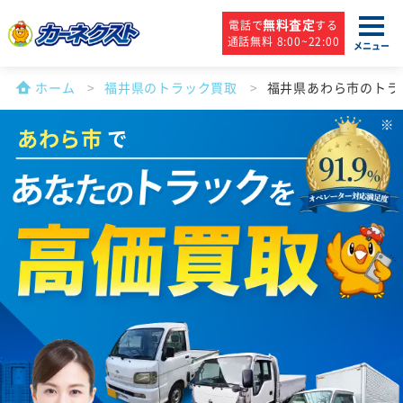
無料査定
電話で
する
通話無料 8:00~22:00
メニュー
ホーム
福井県のトラック買取
福井県あわら市のトラ
あわら市
で