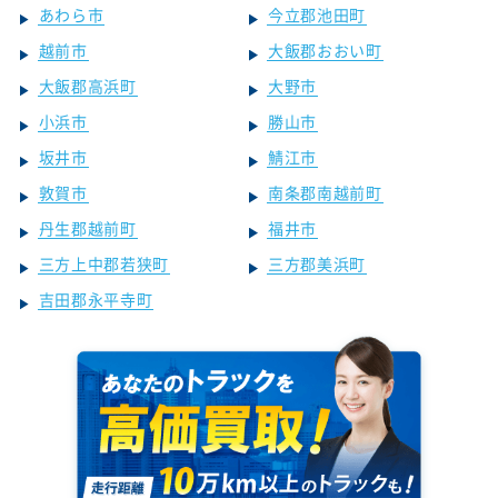
あわら市
今立郡池田町
越前市
大飯郡おおい町
大飯郡高浜町
大野市
小浜市
勝山市
坂井市
鯖江市
敦賀市
南条郡南越前町
丹生郡越前町
福井市
三方上中郡若狭町
三方郡美浜町
吉田郡永平寺町