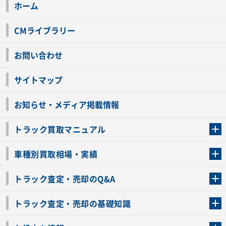
ホーム
CMライブラリー
お問い合わせ
サイトマップ
お知らせ・メディア掲載情報
トラック買取マニュアル
トラック買取の流れ
トラックの自動車税還付について
お客様の声一覧
よくあるご質問
トラック高価買取の理由
車種別買取相場・実績
車種別買取相場・実績
トラック査定・売却のQ&A
トラック査定・売却のQ&A
ローンが残っているトラックでも売ることが出来る？
所有者が亡くなっているトラックを売ることは出来る？
車検切れのトラックも売ることが出来るの？
売るか迷ってるけどトラック査定を受けてもいいの？
トラック査定・売却の基礎知識
トラック査定のチェックポイント
トラックの査定額を上げるコツ
トラック査定を受けるベストタイミング
カーネクストのトラック買取と下取りを比較
トラック買取一括査定のメリット・デメリット
個人売買でトラックを売る方法やメリット・デメリット