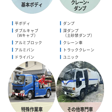
平ボディ
ダンプ
ダブルキャブ
深ダンプ
（Wキャブ）
（土砂禁ダンプ）
アルミブロック
クレーン車
アルミバン
トラッククレーン
ドライバン
ユニック