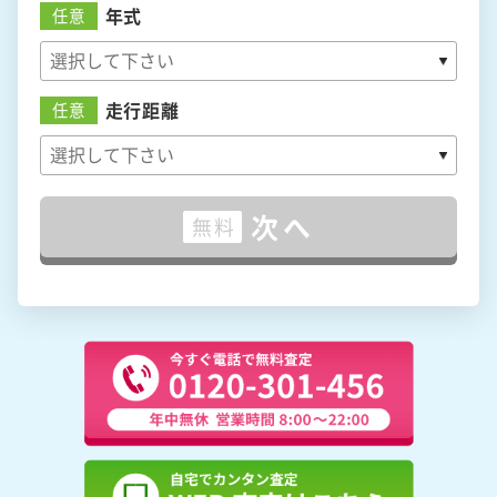
年式
任意
走行距離
任意
次へ
無料