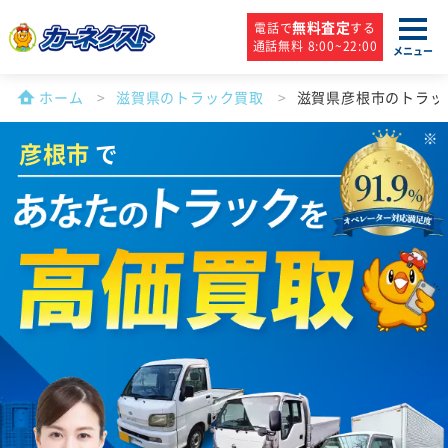
無料査定
電話で
する
通話無料 8:00~22:00
メニュー
ホーム
滋賀県のトラック買取
滋賀県彦根市のトラッ
彦根市
で