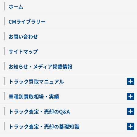
ホーム
CMライブラリー
お問い合わせ
サイトマップ
お知らせ・メディア掲載情報
トラック買取マニュアル
トラック買取の流れ
トラックの自動車税還付について
お客様の声一覧
よくあるご質問
トラック高価買取の理由
車種別買取相場・実績
車種別買取相場・実績
トラック査定・売却のQ&A
トラック査定・売却のQ&A
ローンが残っているトラックでも売ることが出来る？
所有者が亡くなっているトラックを売ることは出来る？
車検切れのトラックも売ることが出来るの？
売るか迷ってるけどトラック査定を受けてもいいの？
トラック査定・売却の基礎知識
トラック査定のチェックポイント
トラックの査定額を上げるコツ
トラック査定を受けるベストタイミング
カーネクストのトラック買取と下取りを比較
トラック買取一括査定のメリット・デメリット
個人売買でトラックを売る方法やメリット・デメリット