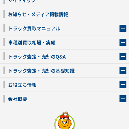
お知らせ・メディア掲載情報
トラック買取マニュアル
トラック買取の流れ
トラックの自動車税還付について
お客様の声一覧
よくあるご質問
トラック高価買取の理由
車種別買取相場・実績
車種別買取相場・実績
トラック査定・売却のQ&A
トラック査定・売却のQ&A
ローンが残っているトラックでも売ることが出来る？
所有者が亡くなっているトラックを売ることは出来る？
車検切れのトラックも売ることが出来るの？
売るか迷ってるけどトラック査定を受けてもいいの？
トラック査定・売却の基礎知識
トラック査定のチェックポイント
トラックの査定額を上げるコツ
トラック査定を受けるベストタイミング
カーネクストのトラック買取と下取りを比較
トラック買取一括査定のメリット・デメリット
個人売買でトラックを売る方法やメリット・デメリット
お役立ち情報
車関連コラム
車モデル別 スペック一覧
トラックの買取手続きに必要な書類
トラックの運転免許の自主返納について
トラック購入時の注意点
会社概要
運営会社
利用規約
プライバシーポリシー
反社会的勢力排除宣言