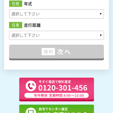
年式
任意
走行距離
任意
次へ
無料