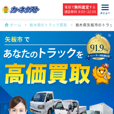
無料査定
電話で
する
通話無料 8:00~22:00
メニュー
ホーム
栃木県のトラック買取
栃木県矢板市のトラッ
矢板市
で