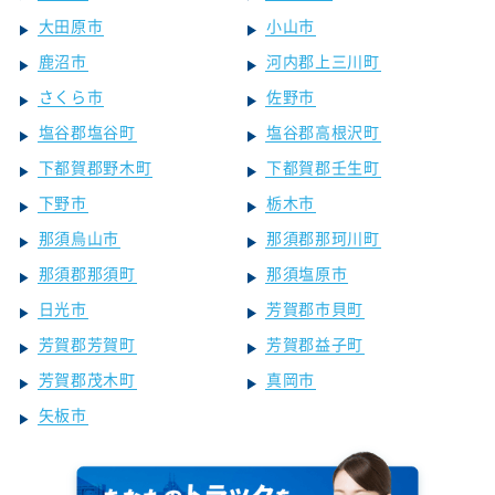
大田原市
小山市
鹿沼市
河内郡上三川町
さくら市
佐野市
塩谷郡塩谷町
塩谷郡高根沢町
下都賀郡野木町
下都賀郡壬生町
下野市
栃木市
那須烏山市
那須郡那珂川町
那須郡那須町
那須塩原市
日光市
芳賀郡市貝町
芳賀郡芳賀町
芳賀郡益子町
芳賀郡茂木町
真岡市
矢板市