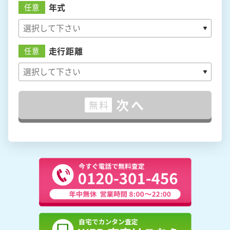
年式
任意
走行距離
任意
次へ
無料