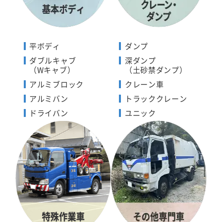
平ボディ
ダンプ
ダブルキャブ
深ダンプ
（Wキャブ）
（土砂禁ダンプ）
アルミブロック
クレーン車
アルミバン
トラッククレーン
ドライバン
ユニック