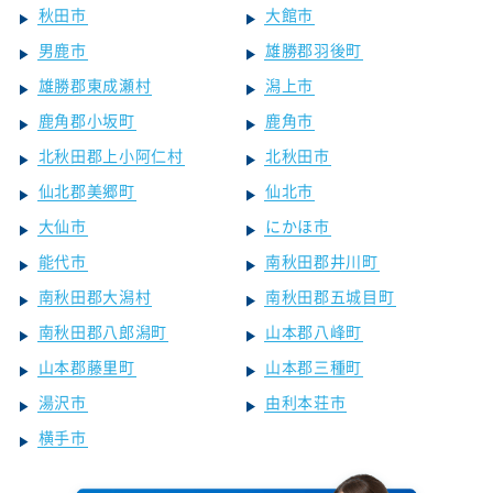
秋田市
大館市
男鹿市
雄勝郡羽後町
雄勝郡東成瀬村
潟上市
鹿角郡小坂町
鹿角市
北秋田郡上小阿仁村
北秋田市
仙北郡美郷町
仙北市
大仙市
にかほ市
能代市
南秋田郡井川町
南秋田郡大潟村
南秋田郡五城目町
南秋田郡八郎潟町
山本郡八峰町
山本郡藤里町
山本郡三種町
湯沢市
由利本荘市
横手市